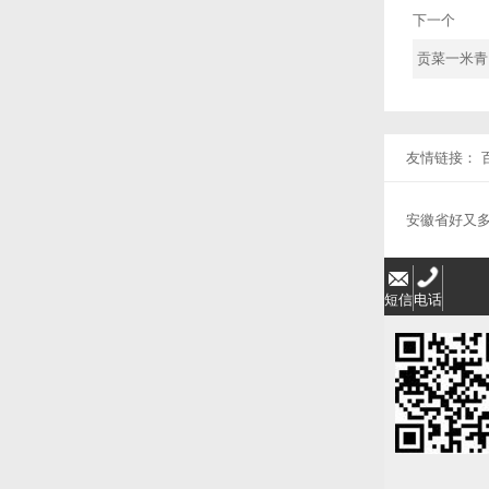
下一个
贡菜一米青
友情链接：
安徽省好又
短信
电话